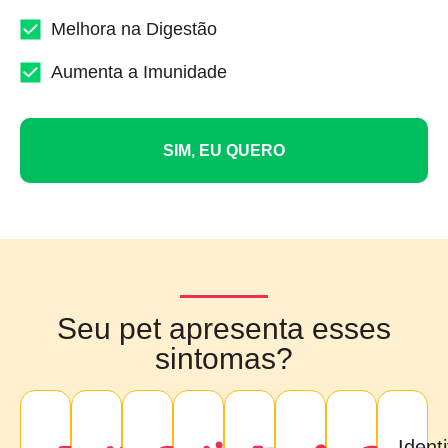
Melhora na Digestão
Aumenta a Imunidade
SIM, EU QUERO
Seu pet apresenta esses
sintomas?
Identi