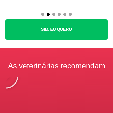
1
2
3
4
5
6
SIM, EU QUERO
As veterinárias recomendam