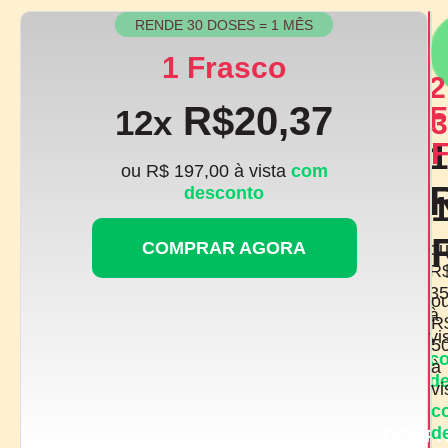
RENDE 30 DOSES = 1 MÊS
1 Frasco
2
R$20,37
F
12x
3
1
F
ou R$ 197,00 à vista
com
desconto
COMPRAR AGORA
o
R
35
o
à
R
vi
5
c
à
d
vi
c
d
COMP