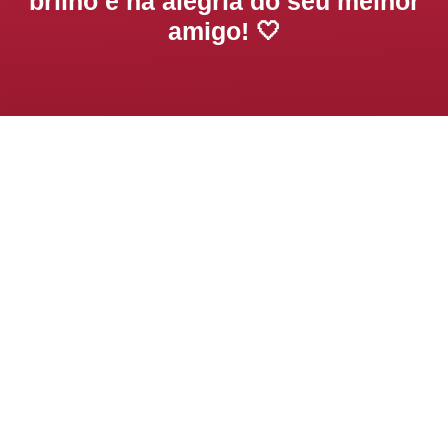
brilho e na alegria do seu melhor
amigo! 🤍