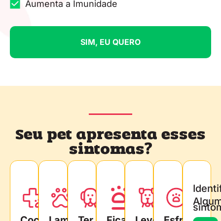
Aumenta a Imunidade
SIM, EU QUERO
Seu pet apresenta esses
sintomas?
Identi
Algu
sinto
Coceiras
Lamber
Ter
Ficar
Leve
Esfregar