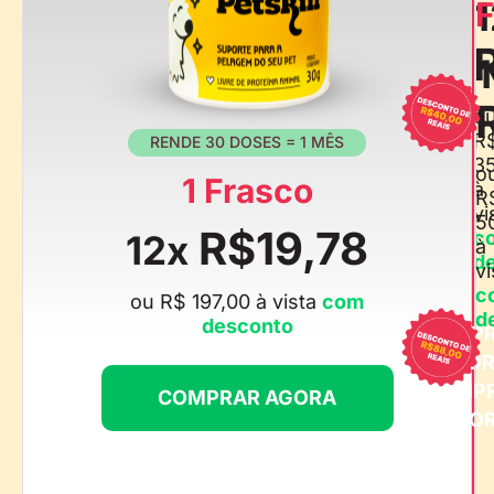
1
F
o
R
RENDE 30 DOSES = 1 MÊS
3
o
1 Frasco
à
R
vi
5
R$19,78
c
12x
à
d
vi
c
ou R$ 197,00 à vista
com
d
desconto
COMP
AGO
COMP
COMPRAR AGORA
AGO