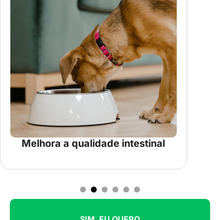
Melhora a qualidade intestinal
1
2
3
4
5
6
SIM, EU QUERO