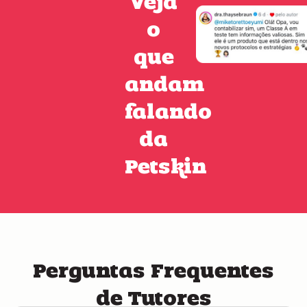
o
que
andam
falando
da
Petskin
Perguntas Frequentes
de Tutores