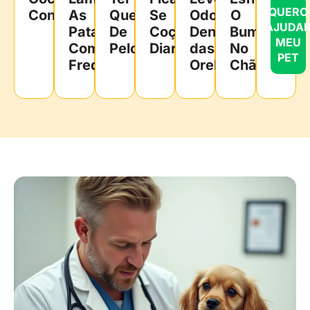
QUERO
Constantes
As
Queda
Se
Odor
O
AJUDA
Patas
De
Coçando
Dentro
Bumbum
MEU
Com
Pelos
Diariamente
das
No
PET
Frequência
Orelhas
Chão