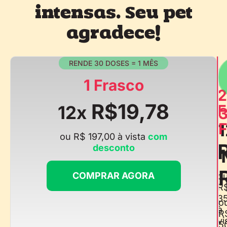
intensas. Seu pet
agradece!
RENDE 30 DOSES = 1 MÊS
1 Frasco
2
R$19,78
F
12x
1
F
ou R$ 197,00 à vista
com
desconto
COMPRAR AGORA
o
R
3
o
à
R
vi
5