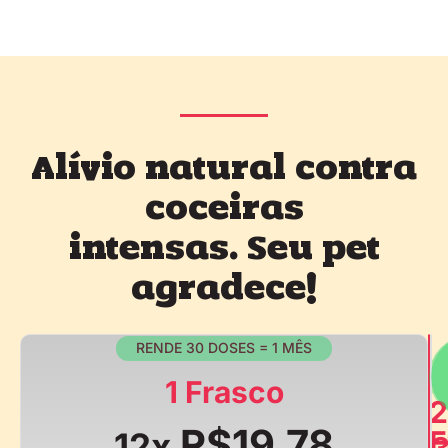
Alívio natural contra
coceiras
intensas. Seu pet
agradece!
RENDE 30 DOSES = 1 MÊS
1 Frasco
2
R$19,78
F
12x