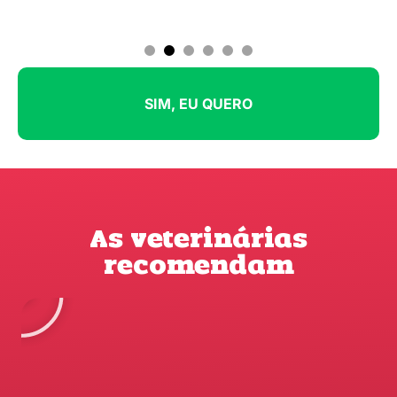
1
2
3
4
5
6
SIM, EU QUERO
As veterinárias
recomendam