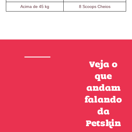
Acima de 45 kg
8 Scoops Cheios
Veja o
que
andam
falando
da
Petskin