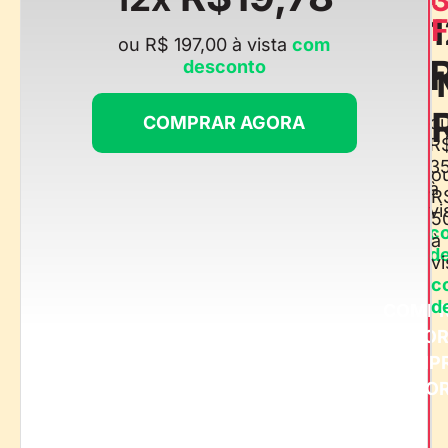
1
F
ou R$ 197,00 à vista
com
desconto
COMPRAR AGORA
o
R
3
o
à
R
vi
5
c
à
d
vi
c
d
COMP
AGO
COMP
AGO