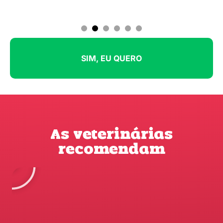
1
2
3
4
5
6
SIM, EU QUERO
As veterinárias
recomendam