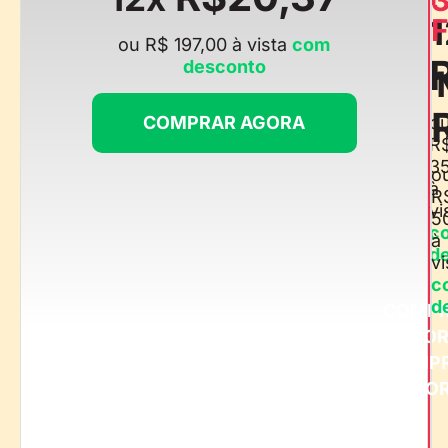
1
F
ou R$ 197,00 à vista
com
desconto
COMPRAR AGORA
o
R
3
o
à
R
vi
5
c
à
d
vi
c
d
COMP
AGO
COMP
AGO