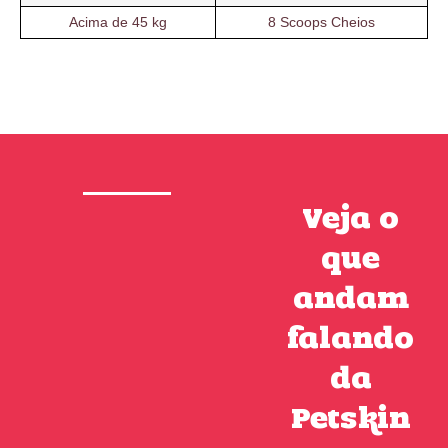
Acima de 45 kg
8 Scoops Cheios
Veja o
que
andam
falando
da
Petskin