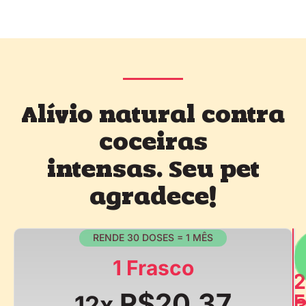
Alívio natural contra
coceiras
intensas. Seu pet
agradece!
RENDE 30 DOSES = 1 MÊS
1 Frasco
2
R$20,37
F
12x