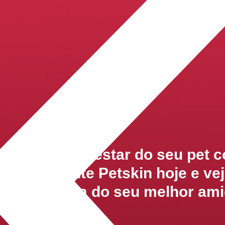
aúde e o bem-estar do seu pet 
. Experimente Petskin hoje e ve
o e na alegria do seu melhor ami