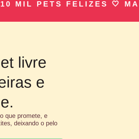
IL PETS FELIZES 🤍 MAIS D
t livre
eiras e
e.
 o que promete, e
tites, deixando o pelo
.