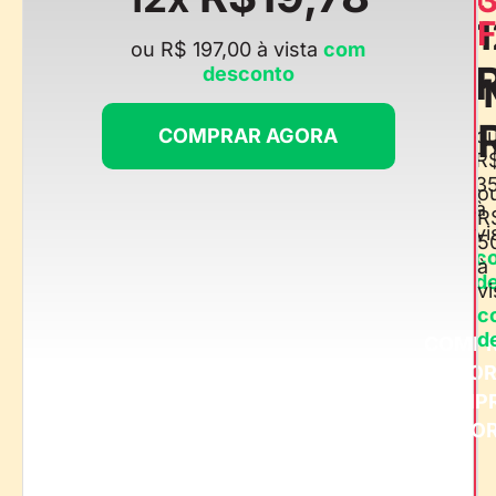
1
F
ou R$ 197,00 à vista
com
desconto
COMPRAR AGORA
o
R
3
o
à
R
vi
5
c
à
d
vi
c
d
COMP
AGO
COMP
AGO