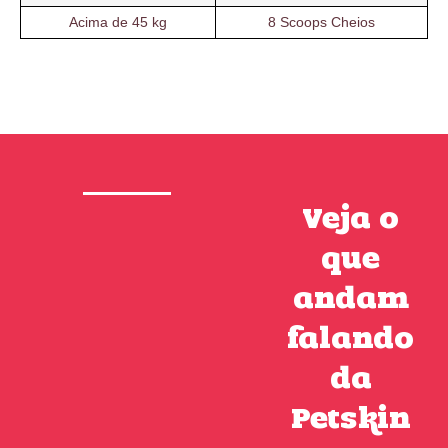
Acima de 45 kg
8 Scoops Cheios
Veja o
que
andam
falando
da
Petskin