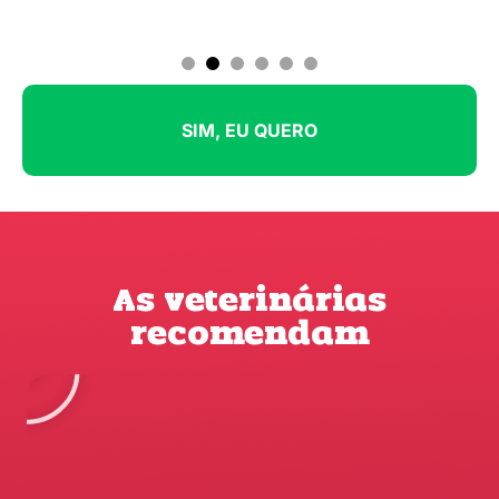
1
2
3
4
5
6
SIM, EU QUERO
As veterinárias
recomendam