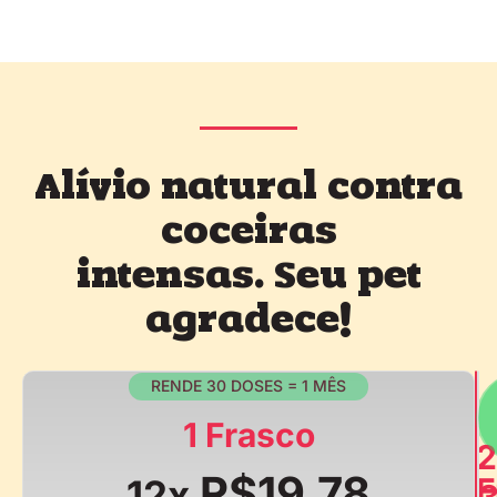
Alívio natural contra
coceiras
intensas. Seu pet
agradece!
RENDE 30 DOSES = 1 MÊS
1 Frasco
2
R$19,78
F
12x