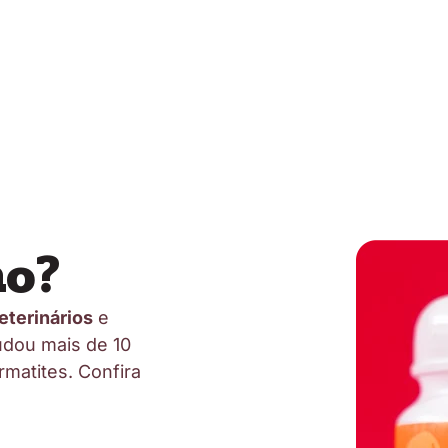
o?
terinários
e
ajudou mais de 10
rmatites. Confira