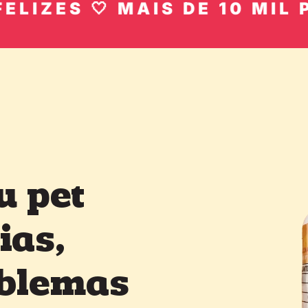
S 🤍 MAIS DE 10 MIL PETS F
u pet
ias,
oblemas