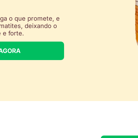
ega o que promete, e
rmatites, deixando o
 e forte.
 AGORA