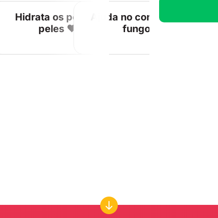
nidade
Hidrata os pelos e
Ajuda no controle de
peles ❤
fungos
Soluçã