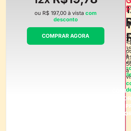
1
F
ou R$ 197,00 à vista
com
desconto
COMPRAR AGORA
o
R
3
o
à
R
vi
5
c
à
d
vi
c
d
COMP
AGO
COMP
AGO