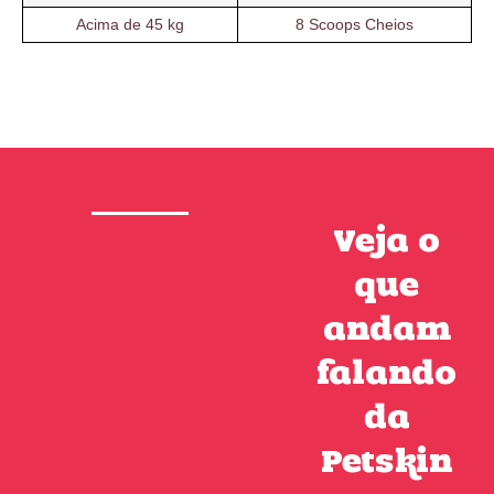
Acima de 45 kg
8 Scoops Cheios
Veja o
que
andam
falando
da
Petskin