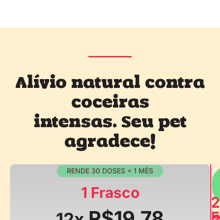
Alívio natural contra
coceiras
intensas. Seu pet
agradece!
RENDE 30 DOSES = 1 MÊS
1 Frasco
2
R$19,78
F
12x