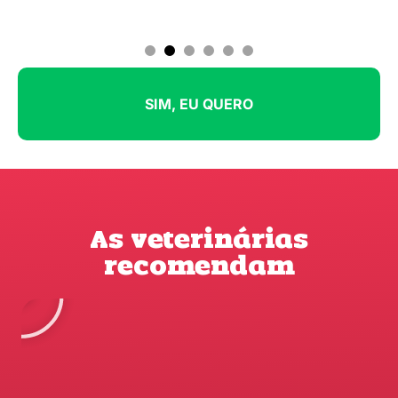
1
2
3
4
5
6
SIM, EU QUERO
As veterinárias
recomendam