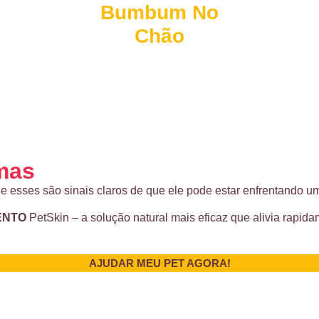
Bumbum No
Chão
omas
 esses são sinais claros de que ele pode estar enfrentando um
ENTO
PetSkin – a solução natural mais eficaz que alivia rapida
AJUDAR MEU PET AGORA!