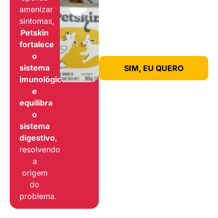
amenizar
sintomas,
Petskin
fortalece
o
sistema
SIM, EU QUERO
imunológico
e
equilibra
o
sistema
digestivo
,
resolvendo
a
origem
do
problema.