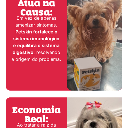
Atua na
Causa:
Em vez de apenas
amenizar sintomas,
Petskin fortalece o
sistema imunológico
e equilibra o sistema
digestivo
, resolvendo
a origem do problema.
Economia
Real:
Ao tratar a raiz da