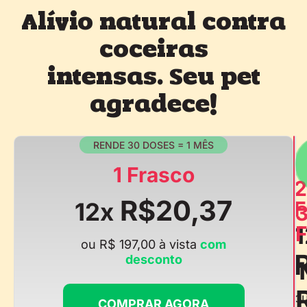
Alívio natural contra
coceiras
intensas. Seu pet
agradece!
RENDE 30 DOSES = 1 MÊS
1 Frasco
2
R$20,37
F
12x
1
F
ou R$ 197,00 à vista
com
desconto
o
COMPRAR AGORA