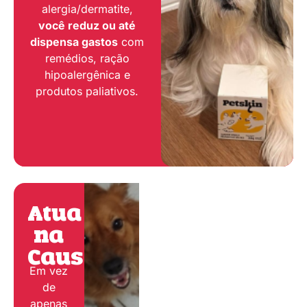
alergia/dermatite,
você reduz ou até
dispensa gastos
com
remédios, ração
hipoalergênica e
produtos paliativos.
Atua
na
Causa:
Em vez
de
apenas