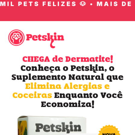
IL PETS FELIZES 🐶 • MAIS DE 1
CHEGA de Dermatite!
Conheça o Petskin, o
Suplemento Natural que
Elimina Alergias e
Coceiras
Enquanto Você
Economiza!