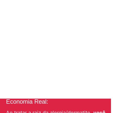
Economia Real:
Ao tratar a raiz da alergia/dermatite,
você