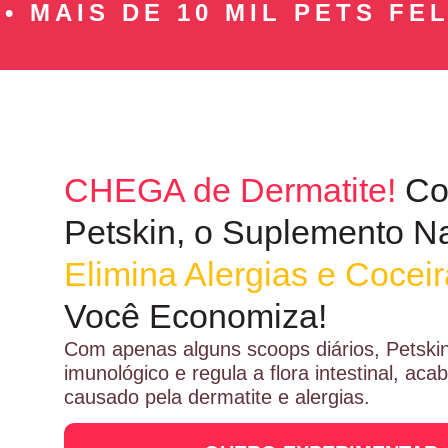
AIS DE 10 MIL PETS FELIZES
CHEGA de Dermatite!
Co
Petskin, o Suplemento Na
Elimina Alergias e Cocei
Você Economiza!
Com apenas alguns scoops diários, Petskin
imunológico e regula a flora intestinal, ac
causado pela dermatite e alergias.