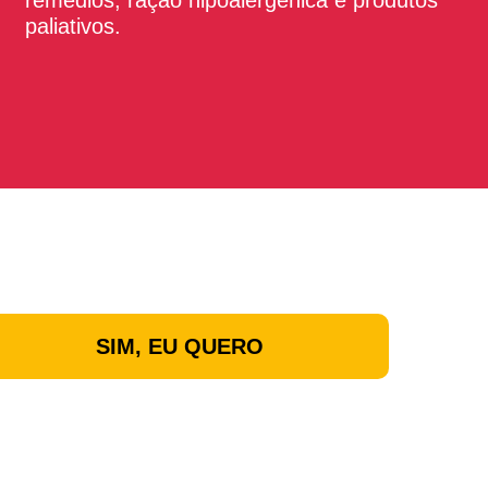
remédios, ração hipoalergênica e produtos
paliativos.
SIM, EU QUERO