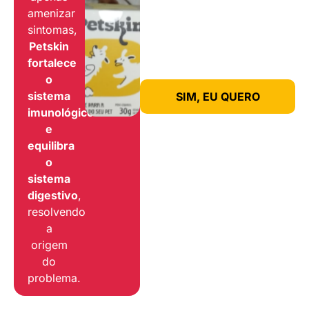
amenizar
sintomas,
Petskin
fortalece
o
sistema
SIM, EU QUERO
imunológico
e
equilibra
o
sistema
digestivo
,
resolvendo
a
origem
do
problema.