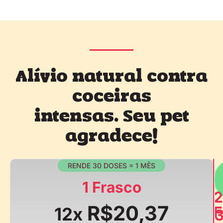
Alívio natural contra
coceiras
intensas. Seu pet
agradece!
RENDE 30 DOSES = 1 MÊS
1 Frasco
2
R$20,37
F
12x