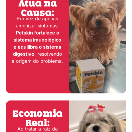
Atua na
Causa:
Em vez de apenas
amenizar sintomas,
Petskin fortalece o
sistema imunológico
e equilibra o sistema
digestivo
, resolvendo
a origem do problema.
Economia
Real:
Ao tratar a raiz da