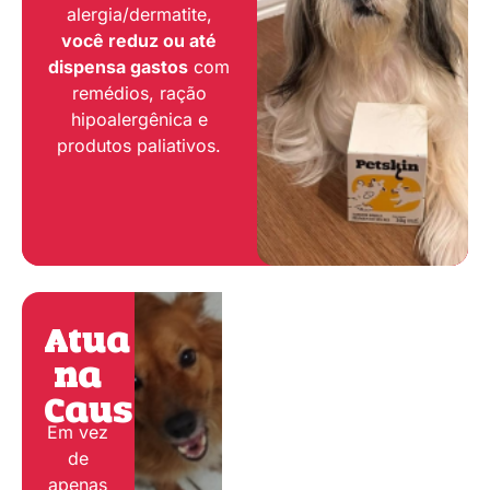
alergia/dermatite,
você reduz ou até
dispensa gastos
com
remédios, ração
hipoalergênica e
produtos paliativos.
Atua
na
Causa:
Em vez
de
apenas