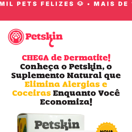
IL PETS FELIZES 🐶 • MAIS DE 1
CHEGA de Dermatite!
Conheça o Petskin, o
Suplemento Natural que
Elimina Alergias e
Coceiras
Enquanto Você
Economiza!