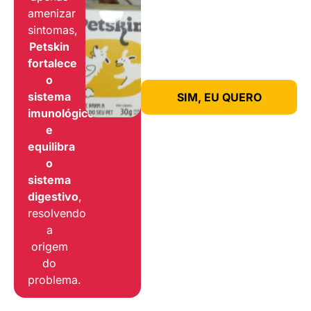
amenizar
sintomas,
Petskin
fortalece
o
sistema
SIM, EU QUERO
imunológico
e
equilibra
o
sistema
digestivo
,
resolvendo
a
origem
do
problema.