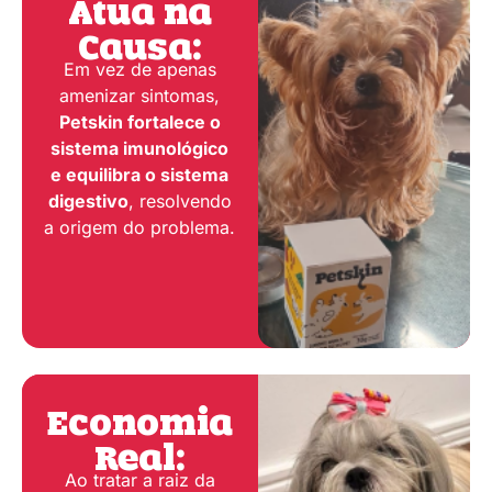
Atua na
Causa:
Em vez de apenas
amenizar sintomas,
Petskin fortalece o
sistema imunológico
e equilibra o sistema
digestivo
, resolvendo
a origem do problema.
Economia
Real:
Ao tratar a raiz da