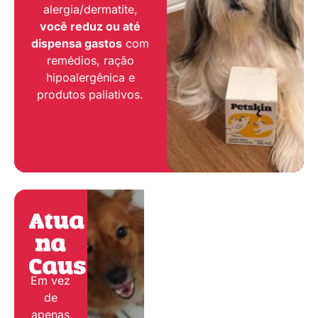
alergia/dermatite,
você reduz ou até
dispensa gastos
com
remédios, ração
hipoalergênica e
produtos paliativos.
Atua
na
Causa:
Em vez
de
apenas