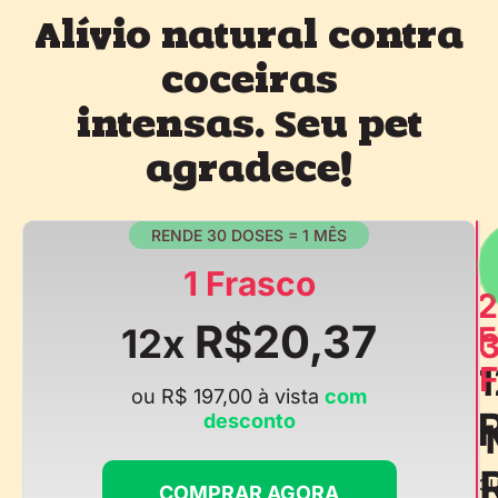
Alívio natural contra
coceiras
intensas. Seu pet
agradece!
RENDE 30 DOSES = 1 MÊS
1 Frasco
2
R$20,37
F
12x
1
F
ou R$ 197,00 à vista
com
desconto
o
COMPRAR AGORA