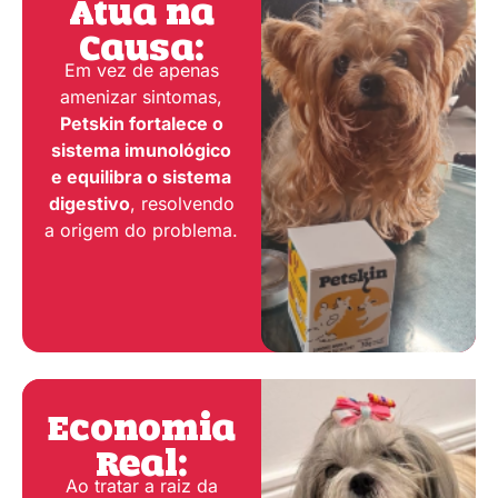
Atua na
Causa:
Em vez de apenas
amenizar sintomas,
Petskin fortalece o
sistema imunológico
e equilibra o sistema
digestivo
, resolvendo
a origem do problema.
Economia
Real:
Ao tratar a raiz da