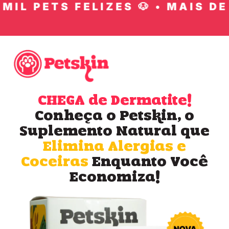
IL PETS FELIZES 🐶 • MAIS DE 1
CHEGA de Dermatite!
Conheça o Petskin, o
Suplemento Natural que
Elimina Alergias e
Coceiras
Enquanto Você
Economiza!