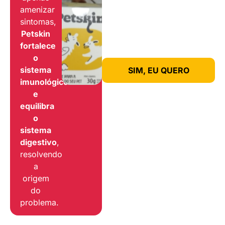
amenizar
sintomas,
Petskin
fortalece
o
sistema
SIM, EU QUERO
imunológico
e
equilibra
o
sistema
digestivo
,
resolvendo
a
origem
do
problema.