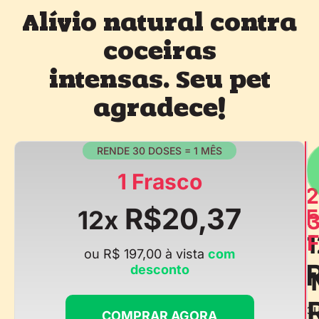
Alívio natural contra
coceiras
intensas. Seu pet
agradece!
RENDE 30 DOSES = 1 MÊS
1 Frasco
2
R$20,37
F
12x
1
F
ou R$ 197,00 à vista
com
desconto
o
COMPRAR AGORA