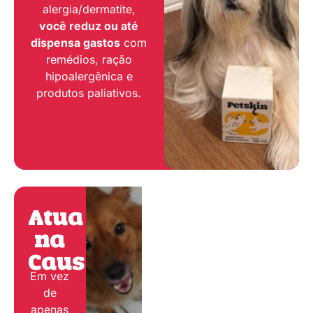
alergia/dermatite,
você reduz ou até
dispensa gastos
com
remédios, ração
hipoalergênica e
produtos paliativos.
Atua
na
Causa:
Em vez
de
apenas