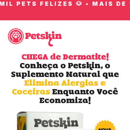
IL PETS FELIZES 🐶 • MAIS DE 1
CHEGA de Dermatite!
Conheça o Petskin, o
Suplemento Natural que
Elimina Alergias e
Coceiras
Enquanto Você
Economiza!