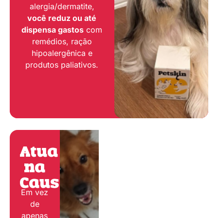
alergia/dermatite,
você reduz ou até
dispensa gastos
com
remédios, ração
hipoalergênica e
produtos paliativos.
Atua
na
Causa:
Em vez
de
apenas