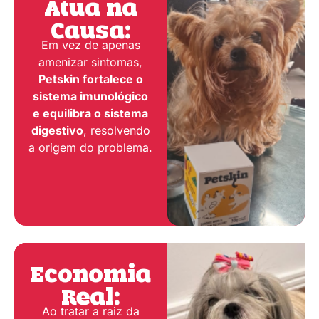
Atua na
Causa:
Em vez de apenas
amenizar sintomas,
Petskin fortalece o
sistema imunológico
e equilibra o sistema
digestivo
, resolvendo
a origem do problema.
Economia
Real:
Ao tratar a raiz da