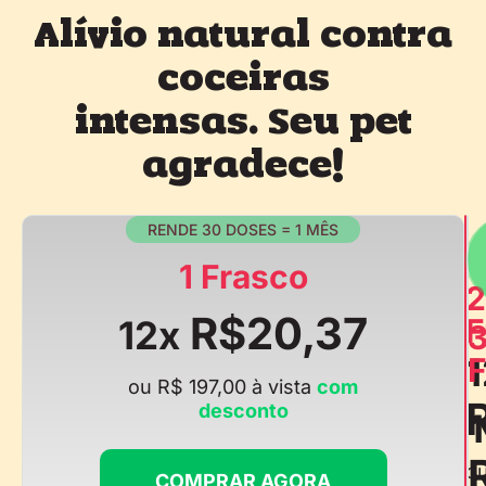
Alívio natural contra
coceiras
intensas. Seu pet
agradece!
RENDE 30 DOSES = 1 MÊS
1 Frasco
2
R$20,37
F
12x
1
F
ou R$ 197,00 à vista
com
desconto
o
COMPRAR AGORA