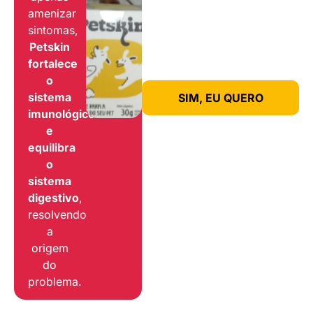
amenizar
sintomas,
Petskin
fortalece
o
sistema
SIM, EU QUERO
imunológico
e
equilibra
o
sistema
digestivo
,
resolvendo
a
origem
do
problema.