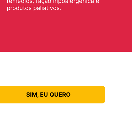
remédios, ração hipoalergênica e
produtos paliativos.
SIM, EU QUERO