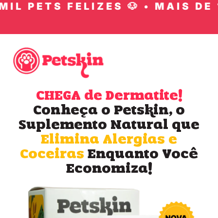
L PETS FELIZES 🐶 • MAIS DE 1
CHEGA de Dermatite!
Conheça o Petskin, o
Suplemento Natural que
Elimina Alergias e
Coceiras
Enquanto Você
Economiza!