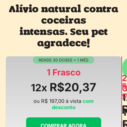
Alívio natural contra
coceiras
intensas. Seu pet
agradece!
RENDE 30 DOSES = 1 MÊS
1 Frasco
2
R$20,37
F
12x
1
F
ou R$ 197,00 à vista
com
desconto
o
COMPRAR AGORA