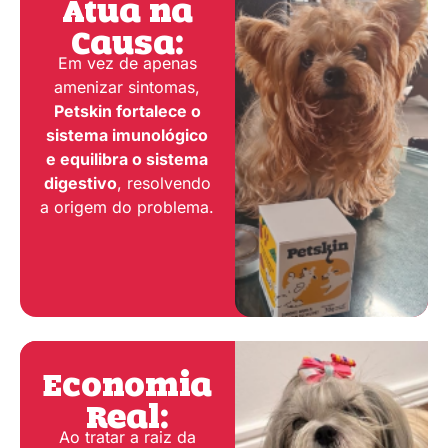
Atua na
Causa:
Em vez de apenas
amenizar sintomas,
Petskin fortalece o
sistema imunológico
e equilibra o sistema
digestivo
, resolvendo
a origem do problema.
Economia
Real:
Ao tratar a raiz da