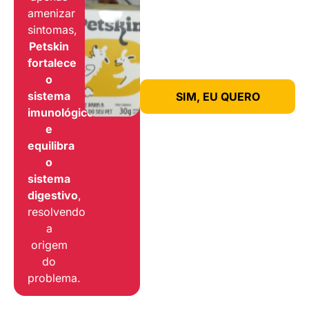
amenizar
sintomas,
Petskin
fortalece
o
sistema
SIM, EU QUERO
imunológico
e
equilibra
o
sistema
digestivo
,
resolvendo
a
origem
do
problema.