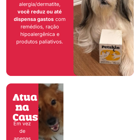
alergia/dermatite,
você reduz ou até
dispensa gastos
com
remédios, ração
hipoalergênica e
produtos paliativos.
Atua
na
Causa:
Em vez
de
apenas