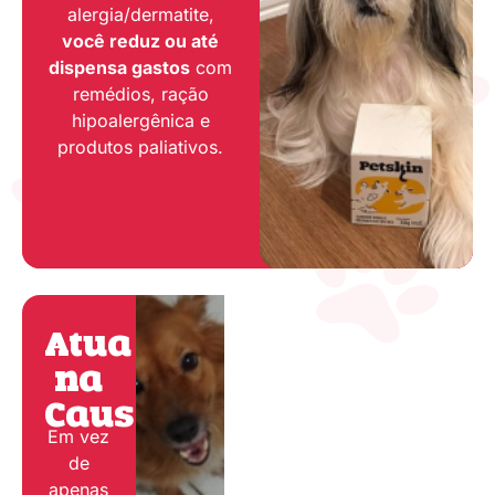
alergia/dermatite,
você reduz ou até
dispensa gastos
com
remédios, ração
hipoalergênica e
produtos paliativos.
Atua
na
Causa:
Em vez
de
apenas