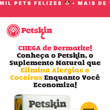
IL PETS FELIZES
• MAIS DE 1
CHEGA de Dermatite!
Conheça o Petskin, o
Suplemento Natural que
Elimina Alergias e
Coceiras
Enquanto Você
Economiza!