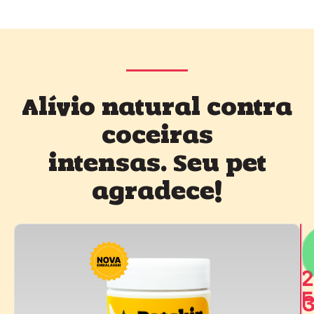
Alívio natural contra
coceiras
intensas. Seu pet
agradece!
2
F