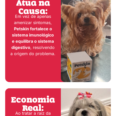
Atua na
Causa:
Em vez de apenas
amenizar sintomas,
Petskin fortalece o
sistema imunológico
e equilibra o sistema
digestivo
, resolvendo
a origem do problema.
Economia
Real:
Ao tratar a raiz da