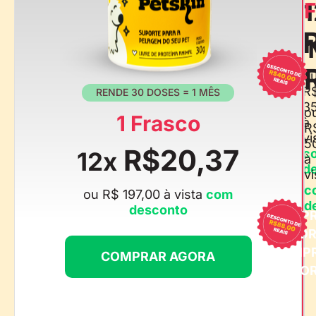
1
F
o
R
RENDE 30 DOSES = 1 MÊS
3
o
1 Frasco
à
R
vi
5
R$20,37
c
12x
à
d
vi
c
ou R$ 197,00 à vista
com
d
desconto
COMP
AGO
COMP
COMPRAR AGORA
AGO