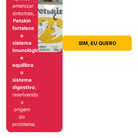
amenizar
sintomas,
Petskin
fortalece
o
sistema
SIM, EU QUERO
imunológico
e
equilibra
o
sistema
digestivo
,
resolvendo
a
origem
do
problema.