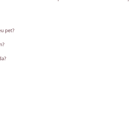
eu pet?
n?
da?