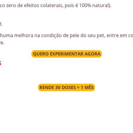
o zero de efeitos colaterais, pois é 100% natural).
t.
huma melhora na condição de pele do seu pet, entre em con
e.
QUERO EXPERIMENTAR AGORA
s
RENDE 30 DOSES = 1 MÊS