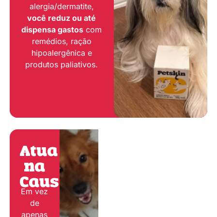
alergia/dermatite,
você reduz ou até
dispensa gastos
com
remédios, ração
hipoalergênica e
produtos paliativos.
Atua
na
Causa:
Em vez
de
apenas