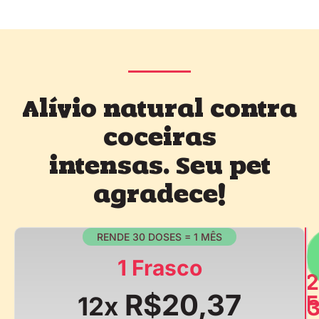
Alívio natural contra
coceiras
intensas. Seu pet
agradece!
RENDE 30 DOSES = 1 MÊS
1 Frasco
2
R$20,37
F
12x