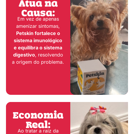
Atua na
Causa:
Em vez de apenas
amenizar sintomas,
Petskin fortalece o
sistema imunológico
e equilibra o sistema
digestivo
, resolvendo
a origem do problema.
Economia
Real:
Ao tratar a raiz da