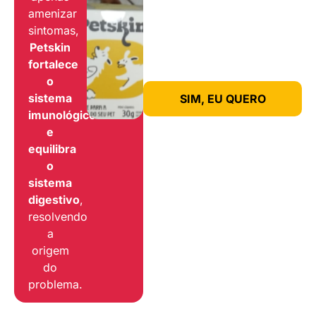
amenizar
sintomas,
Petskin
fortalece
o
sistema
SIM, EU QUERO
imunológico
e
equilibra
o
sistema
digestivo
,
resolvendo
a
origem
do
problema.