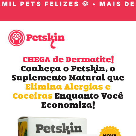
IL PETS FELIZES 🐶 • MAIS DE 1
CHEGA de Dermatite!
Conheça o Petskin, o
Suplemento Natural que
Elimina Alergias e
Coceiras
Enquanto Você
Economiza!