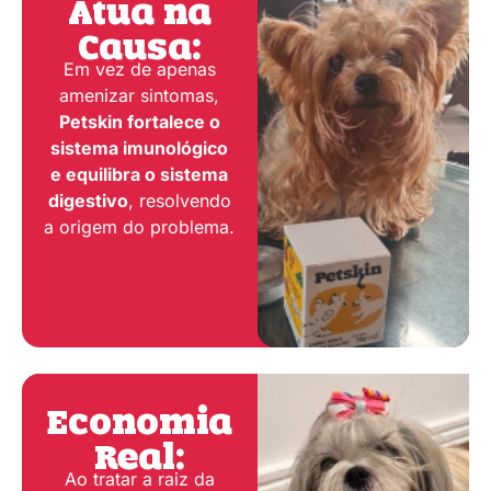
Atua na
Causa:
Em vez de apenas
amenizar sintomas,
Petskin fortalece o
sistema imunológico
e equilibra o sistema
digestivo
, resolvendo
a origem do problema.
Economia
Real:
Ao tratar a raiz da