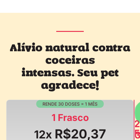
Alívio natural contra
coceiras
intensas. Seu pet
agradece!
RENDE 30 DOSES = 1 MÊS
1 Frasco
2
R$20,37
F
12x