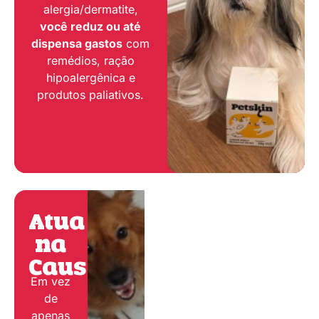
alergia/dermatite,
você reduz ou até
dispensa gastos
com
remédios, ração
hipoalergênica e
produtos paliativos.
Atua
na
Causa:
Em vez
de
apenas