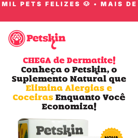
IL PETS FELIZES 🐶 • MAIS DE 1
CHEGA de Dermatite!
Conheça o Petskin, o
Suplemento Natural que
Elimina Alergias e
Coceiras
Enquanto Você
Economiza!