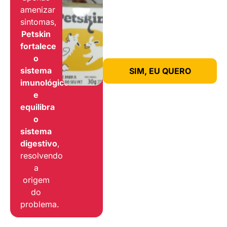
amenizar
sintomas,
Petskin
fortalece
o
sistema
SIM, EU QUERO
imunológico
e
equilibra
o
sistema
digestivo
,
resolvendo
a
origem
do
problema.