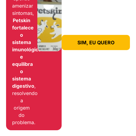
amenizar
sintomas,
Petskin
fortalece
o
sistema
SIM, EU QUERO
imunológico
e
equilibra
o
sistema
digestivo
,
resolvendo
a
origem
do
problema.