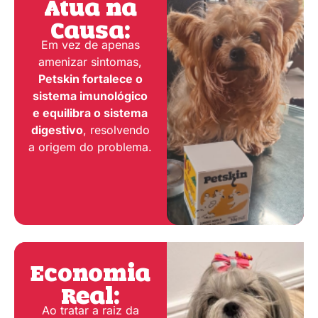
Atua na
Causa:
Em vez de apenas
amenizar sintomas,
Petskin fortalece o
sistema imunológico
e equilibra o sistema
digestivo
, resolvendo
a origem do problema.
Economia
Real:
Ao tratar a raiz da