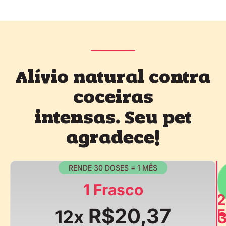
Alívio natural contra
coceiras
intensas. Seu pet
agradece!
RENDE 30 DOSES = 1 MÊS
1 Frasco
2
R$20,37
F
12x