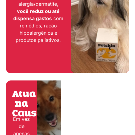
alergia/dermatite,
você reduz ou até
dispensa gastos
com
remédios, ração
hipoalergênica e
produtos paliativos.
Atua
na
Causa:
Em vez
de
apenas