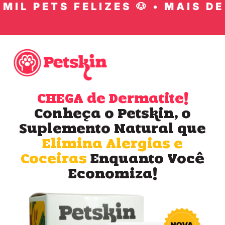
IL PETS FELIZES 🐶 • MAIS DE 1
CHEGA de Dermatite!
Conheça o Petskin, o
Suplemento Natural que
Elimina Alergias e
Coceiras
Enquanto Você
Economiza!