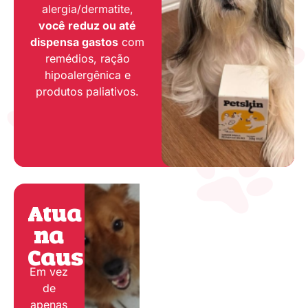
alergia/dermatite,
você reduz ou até
dispensa gastos
com
remédios, ração
hipoalergênica e
produtos paliativos.
Atua
na
Causa:
Em vez
de
apenas