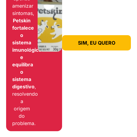
amenizar
sintomas,
Petskin
fortalece
o
sistema
SIM, EU QUERO
imunológico
e
equilibra
o
sistema
digestivo
,
resolvendo
a
origem
do
problema.