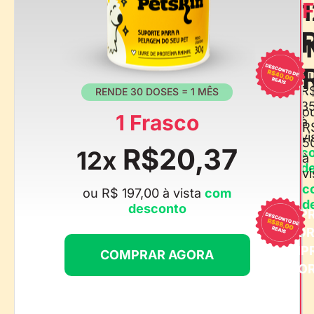
1
F
o
R
RENDE 30 DOSES = 1 MÊS
3
o
1 Frasco
à
R
vi
5
R$20,37
c
12x
à
d
vi
c
ou R$ 197,00 à vista
com
d
desconto
COMP
AGO
COMP
COMPRAR AGORA
AGO