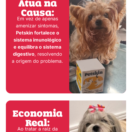
Atua na
Causa:
Em vez de apenas
amenizar sintomas,
Petskin fortalece o
sistema imunológico
e equilibra o sistema
digestivo
, resolvendo
a origem do problema.
Economia
Real:
Ao tratar a raiz da