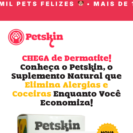
IL PETS FELIZES
• MAIS DE 1
CHEGA de Dermatite!
Conheça o Petskin, o
Suplemento Natural que
Elimina Alergias e
Coceiras
Enquanto Você
Economiza!