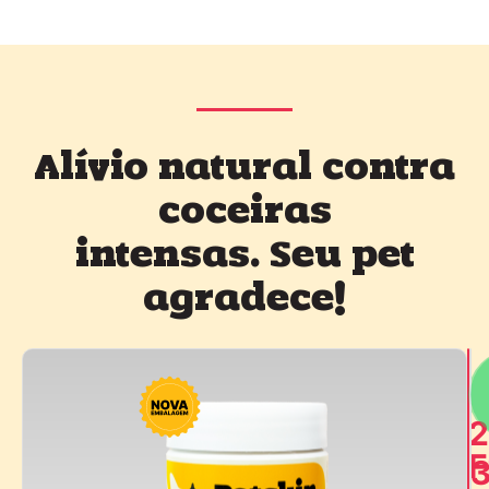
Alívio natural contra
coceiras
intensas. Seu pet
agradece!
2
F