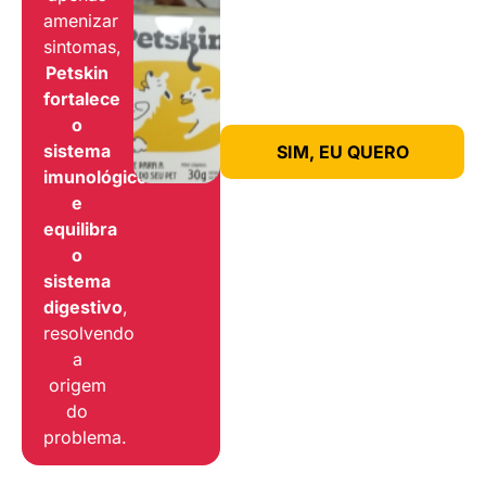
amenizar
sintomas,
Petskin
fortalece
o
sistema
SIM, EU QUERO
imunológico
e
equilibra
o
sistema
digestivo
,
resolvendo
a
origem
do
problema.