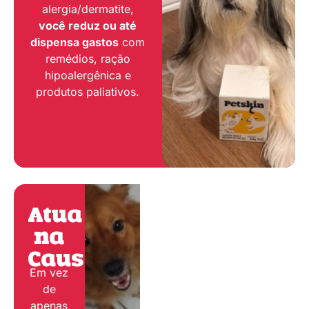
alergia/dermatite,
você reduz ou até
dispensa gastos
com
remédios, ração
hipoalergênica e
produtos paliativos.
Atua
na
Causa:
Em vez
de
apenas