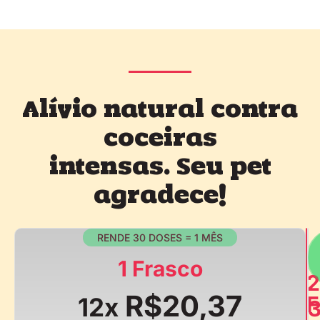
Alívio natural contra
coceiras
intensas. Seu pet
agradece!
RENDE 30 DOSES = 1 MÊS
1 Frasco
2
R$20,37
F
12x