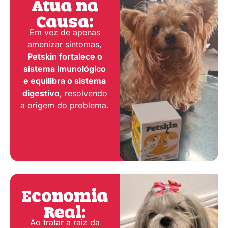
Atua na
Causa:
Em vez de apenas
amenizar sintomas,
Petskin fortalece o
sistema imunológico
e equilibra o sistema
digestivo
, resolvendo
a origem do problema.
Economia
Real:
Ao tratar a raiz da