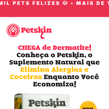
L PETS FELIZES 🐶 • MAIS DE 1
CHEGA de Dermatite!
Conheça o Petskin, o
Suplemento Natural que
Elimina Alergias e
Coceiras
Enquanto Você
Economiza!