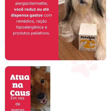
alergia/dermatite,
você reduz ou até
dispensa gastos
com
remédios, ração
hipoalergênica e
produtos paliativos.
Atua
na
Causa:
Em vez
de
apenas