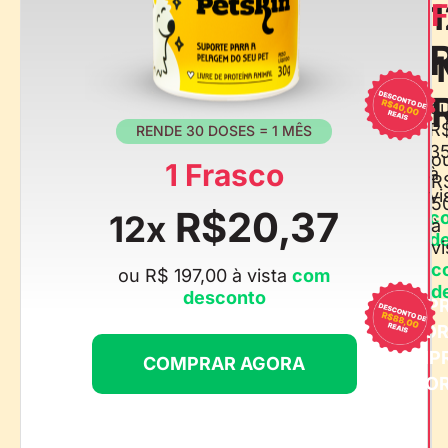
1
F
o
R
RENDE 30 DOSES = 1 MÊS
3
o
1 Frasco
à
R
vi
5
R$20,37
c
12x
à
d
vi
c
ou R$ 197,00 à vista
com
d
desconto
COMP
AGO
COMP
COMPRAR AGORA
AGO