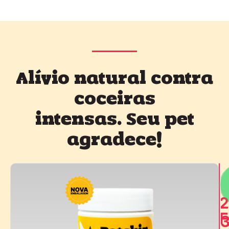
Alívio natural contra
coceiras
intensas. Seu pet
agradece!
2
F