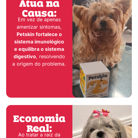
Atua na
Causa:
Em vez de apenas
amenizar sintomas,
Petskin fortalece o
sistema imunológico
e equilibra o sistema
digestivo
, resolvendo
a origem do problema.
Economia
Real:
Ao tratar a raiz da