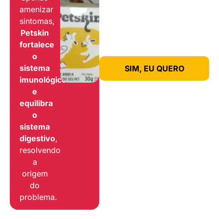
amenizar
sintomas,
Petskin
fortalece
o
sistema
SIM, EU QUERO
imunológico
e
equilibra
o
sistema
digestivo
,
resolvendo
a
origem
do
problema.