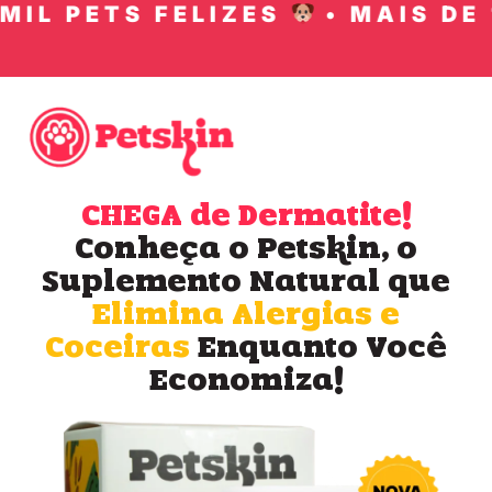
IL PETS FELIZES
• MAIS DE 1
CHEGA de Dermatite!
Conheça o Petskin, o
Suplemento Natural que
Elimina Alergias e
Coceiras
Enquanto Você
Economiza!