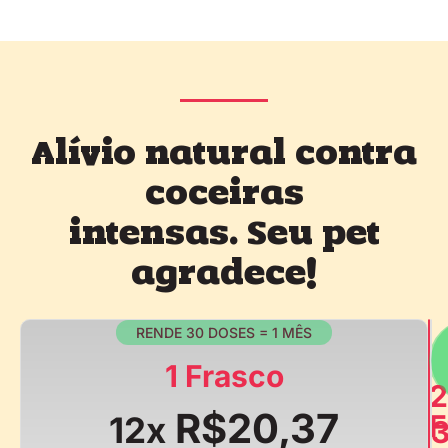
Alívio natural contra
coceiras
intensas. Seu pet
agradece!
RENDE 30 DOSES = 1 MÊS
1 Frasco
2
R$20,37
F
12x