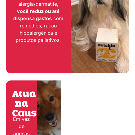
alergia/dermatite,
você reduz ou até
dispensa gastos
com
remédios, ração
hipoalergênica e
produtos paliativos.
Atua
na
Causa:
Em vez
de
apenas