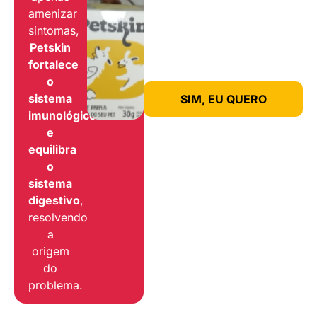
amenizar
sintomas,
Petskin
fortalece
o
sistema
SIM, EU QUERO
imunológico
e
equilibra
o
sistema
digestivo
,
resolvendo
a
origem
do
problema.