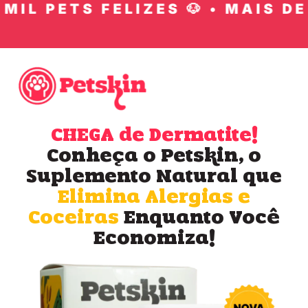
IL PETS FELIZES 🐶 • MAIS DE 1
CHEGA de Dermatite!
Conheça o Petskin, o
Suplemento Natural que
Elimina Alergias e
Coceiras
Enquanto Você
Economiza!