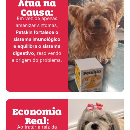
Atua na
Causa:
Em vez de apenas
amenizar sintomas,
Petskin fortalece o
sistema imunológico
e equilibra o sistema
digestivo
, resolvendo
a origem do problema.
Economia
Real:
Ao tratar a raiz da