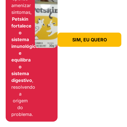
amenizar
sintomas,
Petskin
fortalece
o
sistema
SIM, EU QUERO
imunológico
e
equilibra
o
sistema
digestivo
,
resolvendo
a
origem
do
problema.