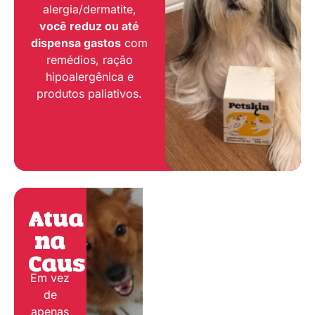
alergia/dermatite,
você reduz ou até
dispensa gastos
com
remédios, ração
hipoalergênica e
produtos paliativos.
Atua
na
Causa:
Em vez
de
apenas