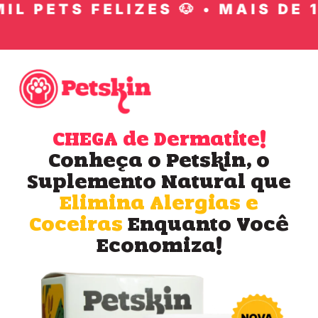
L PETS FELIZES 🐶 • MAIS DE 10
CHEGA de Dermatite!
Conheça o Petskin, o
Suplemento Natural que
Elimina Alergias e
Coceiras
Enquanto Você
Economiza!