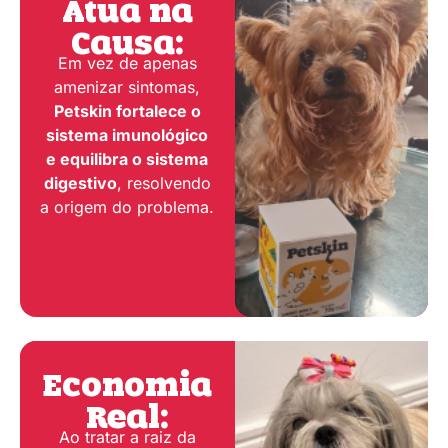
Atua na
Causa:
Em vez de apenas
amenizar sintomas,
Petskin fortalece o
sistema imunológico
e equilibra o sistema
digestivo
, resolvendo
a origem do problema.
Economia
Real:
Ao tratar a raiz da