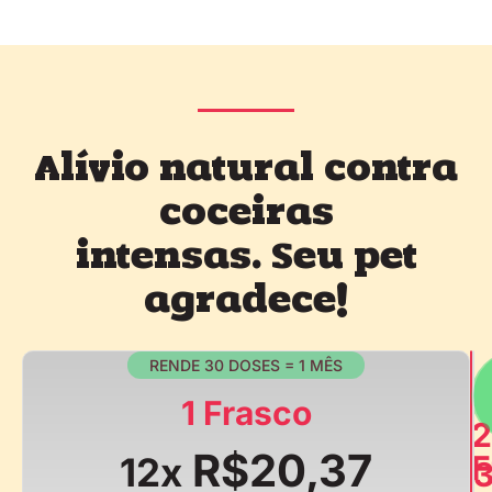
Alívio natural contra
coceiras
intensas. Seu pet
agradece!
RENDE 30 DOSES = 1 MÊS
1 Frasco
2
R$20,37
F
12x