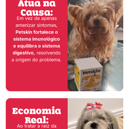
Atua na
Causa:
Em vez de apenas
amenizar sintomas,
Petskin fortalece o
sistema imunológico
e equilibra o sistema
digestivo
, resolvendo
a origem do problema.
Economia
Real:
Ao tratar a raiz da