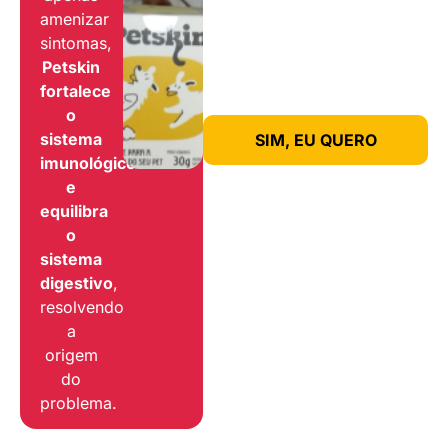
amenizar
sintomas,
Petskin
fortalece
o
sistema
SIM, EU QUERO
imunológico
e
equilibra
o
sistema
digestivo
,
resolvendo
a
origem
do
problema.