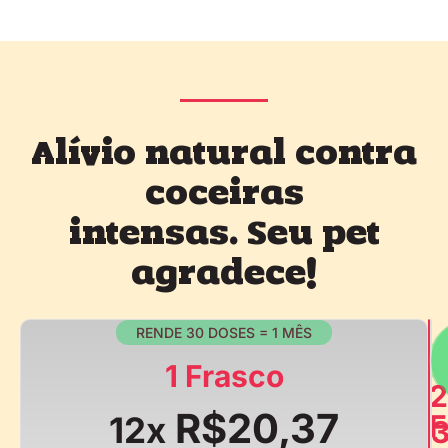
Alívio natural contra
coceiras
intensas. Seu pet
agradece!
RENDE 30 DOSES = 1 MÊS
1 Frasco
2
R$20,37
F
12x