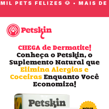
IL PETS FELIZES 🐶 • MAIS DE 1
CHEGA de Dermatite!
Conheça o Petskin, o
Suplemento Natural que
Elimina Alergias e
Coceiras
Enquanto Você
Economiza!