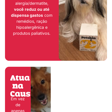
alergia/dermatite,
você reduz ou até
dispensa gastos
com
remédios, ração
hipoalergênica e
produtos paliativos.
Atua
na
Causa:
Em vez
de
apenas