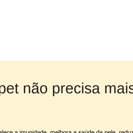
NIOSE NÃO É O FIM 🤍 A LE
pet não precisa mai
talece a imunidade, melhora a saúde da pele, reduz