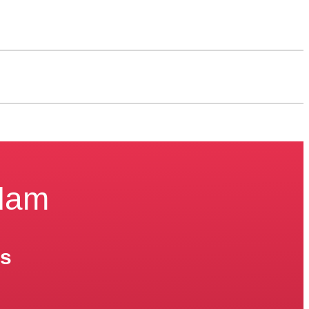
ndam
os