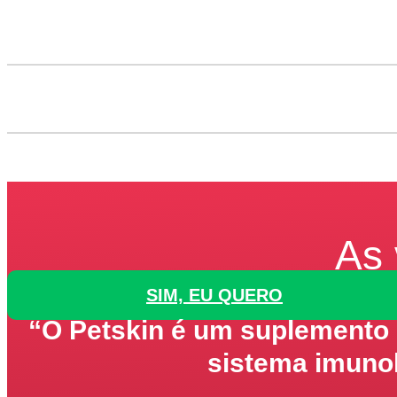
As 
SIM, EU QUERO
“O Petskin é um suplemento 
sistema imunol