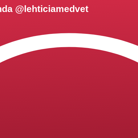
anda @lehticiamedvet