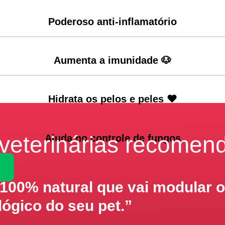
Poderoso anti-inflamatório​
Aumenta a imunidade 🐶​
Hidrata os pelos e peles ❤
veterinárias recome
Ajuda no controle de fungos
100% natural que vai modular 
ógico do seu pet.”