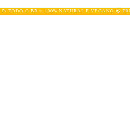
TODO O BR
✨ 100% NATURAL E VEGANO 🍃 FRETE 