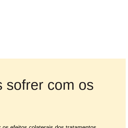
ISHMANIOSE NÃO É O FIM 
s sofrer com os
 os efeitos colaterais dos tratamentos