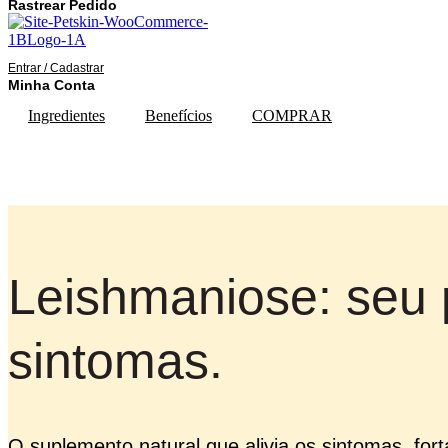
Rastrear Pedido
Entrar / Cadastrar
Minha Conta
Ingredientes
Benefícios
COMPRAR
ÃO É O FIM 🐶 • A LEISHMA
Leishmaniose: seu 
sintomas.
O suplemento natural que alivia os sintomas, for