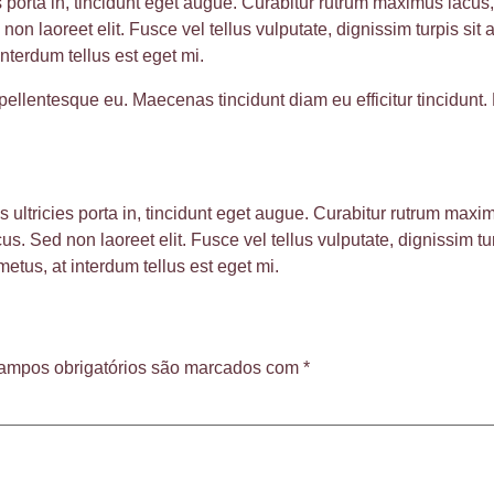
s porta in, tincidunt eget augue. Curabitur rutrum maximus lacus, u
non laoreet elit. Fusce vel tellus vulputate, dignissim turpis si
nterdum tellus est eget mi.
lit pellentesque eu. Maecenas tincidunt diam eu efficitur tincidun
s ultricies porta in, tincidunt eget augue. Curabitur rutrum maxim
cus. Sed non laoreet elit. Fusce vel tellus vulputate, dignissim t
tus, at interdum tellus est eget mi.
ampos obrigatórios são marcados com
*